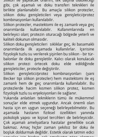
Silikon ile yapılacak onarım, tek başına olabileceği
gibi, çok aşamalı ve doku transferi teknikleri ile
birlikte planlanabilir. Bu amaçla silikon protezler,
silikon doku genişleticileri veya genişletici/protez
kombinasyonları kullanılabilir.
Silikon protezler, mastektomi ile eş zamanlı veya geç
onarımlarda kullanılabilir. Kullanımlarında en
belirleyici olan; protezin oturacağı bölgede yeterli ve
kaliteli dokunun olmasıdır.
Silikon doku genişleticileri sıklıklar geç, iki basamaklı
onarımlarda ilk aşamada kullanılırlar. İçerisine
fizyolojik tuzlu su verilerek şişirilen bu silikon - bir tür-
balonlar ile doku genişletilir. Kalıcı olarak konulacak
silikon protezi örtecek doku elde edildiğinde
genişleticiler, protezle değiştirilir.
Silikon genişletici/protez kombinasyonları (yani
Becker tipi silikon protezler) hem mastektomi ile eş
zamanlı hem de geç onarımlarda kullanılabilir. Bu
protezlerde hacim kısmen silikon protez, kısmen
fizyolojik tuzlu su enjeksiyonları ile sağlanır.
Yukarıda anlatılan tekniklerin tümü ile mükemmel
sonuçlar elde etmek uygundur. Ancak önemli olan
hasta için en uygun seçeneği belirleyebilmektir. Bu
aşamada hastanın fiziksel özellikleri yanında
psikolojik yapısı ve kişisel tercihleri de belirleyicidir.
Çok aşamalı ameliyatlara hastalar genellikle sıcak
bakmaz. Amaç hiçbir zaman şekilsiz bir doku ile
boşluk doldurmak değildir. Estetik olarak tatmin edici