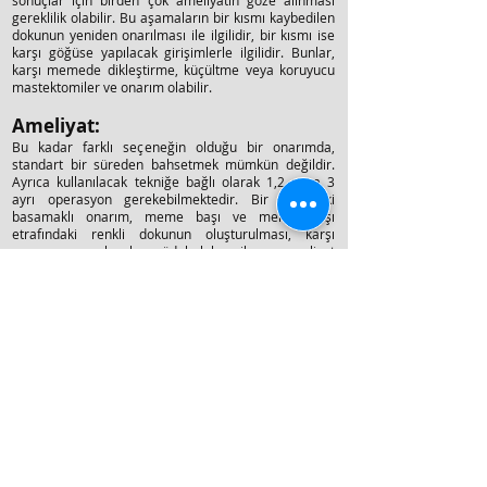
sonuçlar için birden çok ameliyatın göze alınması
gereklilik olabilir. Bu aşamaların bir kısmı kaybedilen
dokunun yeniden onarılması ile ilgilidir, bir kısmı ise
karşı göğüse yapılacak girişimlerle ilgilidir. Bunlar,
karşı memede dikleştirme, küçültme veya koruyucu
mastektomiler ve onarım olabilir.
Ameliyat:
Bu kadar farklı seçeneğin olduğu bir onarımda,
standart bir süreden bahsetmek mümkün değildir.
Ayrıca kullanılacak tekniğe bağlı olarak 1,2 veya 3
ayrı operasyon gerekebilmektedir. Bir veya iki
basamaklı onarım, meme başı ve meme başı
etrafındaki renkli dokunun oluşturulması, karşı
memeye yapılacak müdahaleler ilave ameliyat
seansları gerektirebilir. Kural olmamakla beraber,
mastektomi ile eş zamanlı onarım seans sayısını
azaltacak ve daha iyi bir estetik netice alınmasını
sağlayacaktır.
Ameliyat sonrası:
Ameliyat aşamasında söylenenler yinelenebilir.
Değişkenler çok olduğu için, süreçte de ciddi
farklılıklar gözlenecektir.
Anlatılanlar güç ve uzun süreli bir tedavi sürecine
işaret ettiği için hastalar tereddüt de
kalabilir. Kanser artık tedavisi olan bir