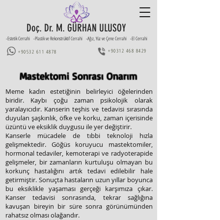
Doç. Dr. M. GÜRHAN ULUSOY
-Estetik Cerrahi -Plastik ve Rekonstrüktif Cerrahi -Ağız, Yüz ve Çene Cerrahi -El Cerrahi
+90312 468 8429
+90532 611 4878
Mastektomi Sonrası Onarım
Meme kadın estetiğinin belirleyici öğelerinden
biridir. Kaybı çoğu zaman psikolojik olarak
yaralayıcıdır. Kanserin teşhis ve tedavisi sırasında
duyulan şaşkınlık, öfke ve korku, zaman içerisinde
üzüntü ve eksiklik duygusu ile yer değiştirir.
Kanserle mücadele de tıbbi teknoloji hızla
gelişmektedir. Göğüs koruyucu mastektomiler,
hormonal tedaviler, kemoterapi ve radyoterapide
gelişmeler, bir zamanların kurtuluşu olmayan bu
korkunç hastalığını artık tedavi edilebilir hale
getirmiştir. Sonuçta hastaların uzun yıllar boyunca
bu eksiklikle yaşaması gerçeği karşımıza çıkar.
Kanser tedavisi sonrasında, tekrar sağlığına
kavuşan bireyin bir süre sonra görünümünden
rahatsız olması olağandır.