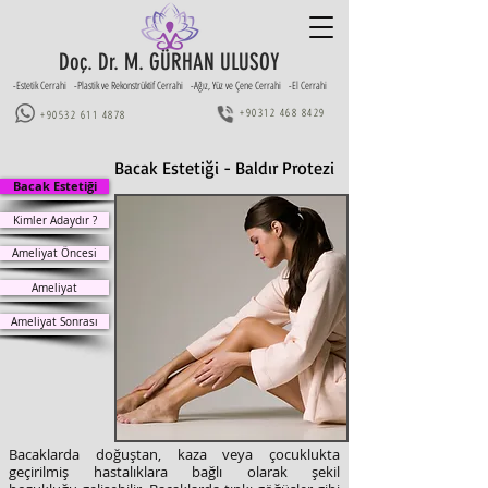
Doç. Dr. M. GÜRHAN ULUSOY
-Estetik Cerrahi -Plastik ve Rekonstrüktif Cerrahi -Ağız, Yüz ve Çene Cerrahi -El Cerrahi
+90312 468 8429
+90532 611 4878
Bacak Estetiği - Baldır Protezi
Bacak Estetiği
Kimler Adaydır ?
Ameliyat Öncesi
Ameliyat
Ameliyat Sonrası
Bacaklarda doğuştan, kaza veya çocuklukta
geçirilmiş hastalıklara bağlı olarak şekil