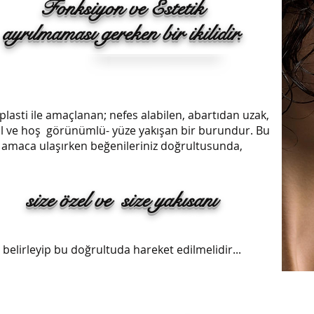
Fonksiyon ve Estetik
ayrılmaması gereken bir ikilidir.
plasti ile amaçlanan; nefes alabilen, abartıdan uzak,
l ve hoş görünümlü- yüze yakışan bir burundur. Bu
amaca ulaşırken beğenileriniz doğrultusunda,
size özel ve size yakısanı
belirleyip bu doğrultuda hareket edilmelidir...
,