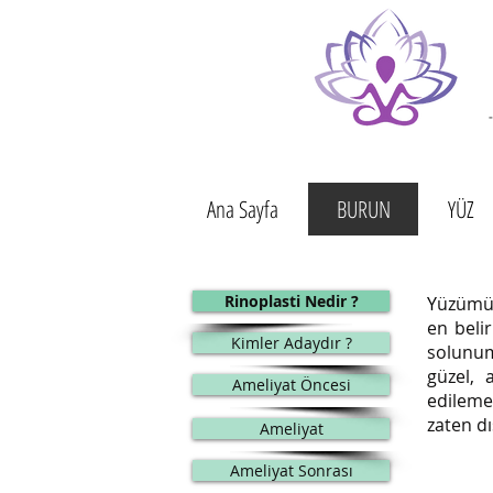
-
Ana Sayfa
BURUN
YÜZ
Rinoplasti Nedir ?
Y
üzümü
en belir
Kimler Adaydır ?
solunum
güzel,
Ameliyat Öncesi
edileme
zaten dı
Ameliyat
Ameliyat Sonrası