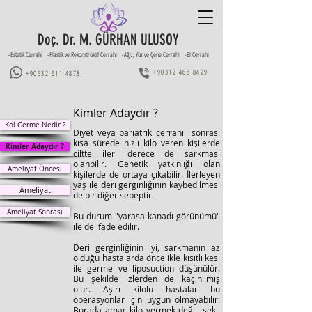
Doç. Dr. M. GÜRHAN ULUSOY
-Estetik Cerrahi -Plastik ve Rekonstrüktif Cerrahi -Ağız, Yüz ve Çene Cerrahi -El Cerrahi
+90312 468 8429
+90532 611 4878
Kimler Adaydır ?
Kol Germe Nedir ?
Diyet veya bariatrik cerrahi sonrası
kısa sürede hızlı kilo veren kişilerde
Kimler Adaydır ?
ciltte ileri derece de sarkması
olanbilir. Genetik yatkınlığı olan
Ameliyat Öncesi
kişilerde de ortaya çıkabilir. İlerleyen
yaş ile deri gerginliğinin kaybedilmesi
Ameliyat
de bir diğer sebeptir.
Ameliyat Sonrası
Bu durum "yarasa kanadı görünümü"
ile de ifade edilir.
Deri gerginliğinin iyi, sarkmanın az
olduğu hastalarda öncelikle kısıtlı kesi
ile germe ve liposuction düşünülür.
Bu şekilde izlerden de kaçınılmış
olur.
Aşırı kilolu hastalar bu
operasyonlar için uygun olmayabilir.
Burada amaç kilo vermek değil, şekil