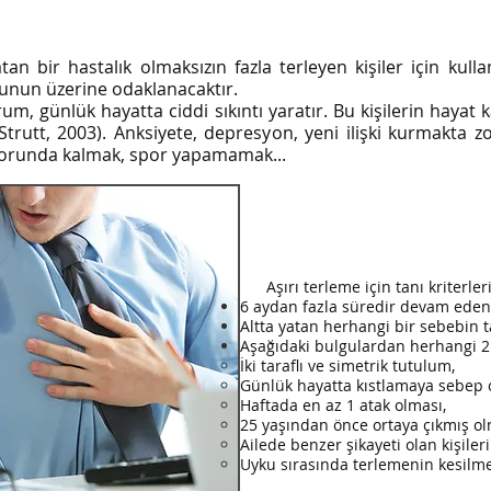
atan bir hastalık olmaksızın fazla terleyen kişiler için kul
 bunun üzerine odaklanacaktır.
 günlük hayatta ciddi sıkıntı yaratır. Bu kişilerin hayat k
rutt, 2003). Anksiyete, depresyon, yeni ilişki kurmakta zo
k zorunda kalmak, spor yapamamak...
Aşırı terleme için tanı kriterleri
6 aydan fazla süredir devam eden,
Altta yatan herhangi bir sebebin 
Aşağıdaki bulgulardan herhangi 2
İki taraflı ve simetrik tutulum,
Günlük hayatta kıstlamaya sebep 
Haftada en az 1 atak olması,
25 yaşından önce ortaya çıkmış ol
Ailede benzer şikayeti olan kişileri
Uyku sırasında terlemenin kesilme