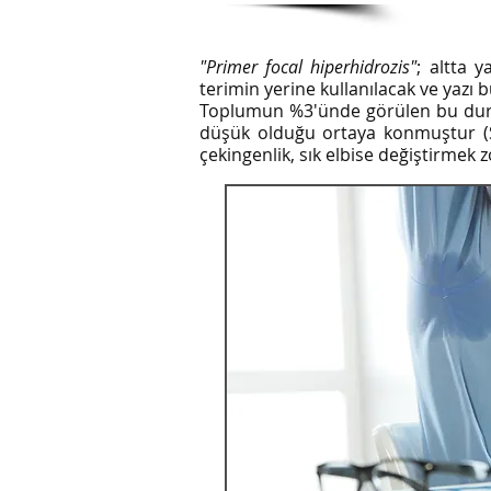
"Primer focal hiperhidrozis"
; altta y
terimin yerine kullanılacak ve yazı
Toplumun %3'ünde görülen bu durum,
düşük olduğu ortaya konmuştur (St
çekingenlik, sık elbise değiştirme