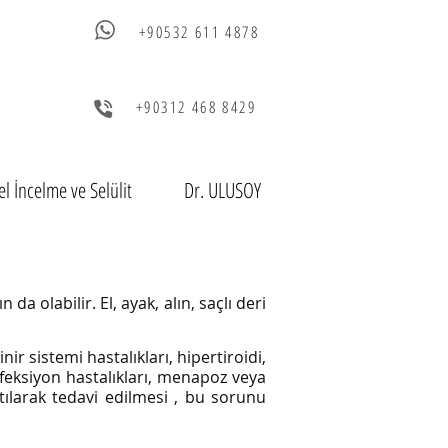
+90532 611 4878
+90312 468 8429
l İncelme ve Selülit
Dr. ULUSOY
 da olabilir. El, ayak, alın, saçlı deri
inir sistemi hastalıkları, hipertiroidi,
enfeksiyon hastalıkları, menapoz veya
rtılarak tedavi edilmesi , bu sorunu