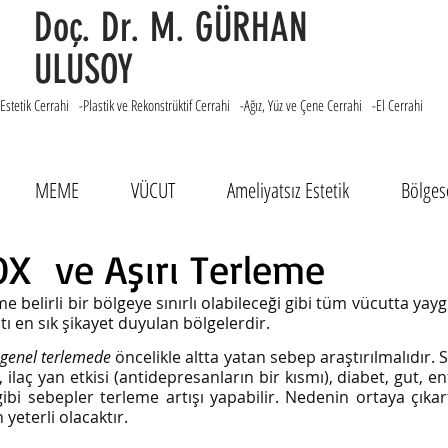
Doç. Dr. M. GÜRHAN
ULUSOY
Estetik Cerrahi -Plastik ve Rekonstrüktif Cerrahi -Ağız, Yüz ve Çene Cerrahi -El Cerrahi
MEME
VÜCUT
Ameliyatsız Estetik
Bölgese
X ve Aşırı Terleme
e belirli bir bölgeye sınırlı olabileceği gibi tüm vücutta yaygın
ltı en sık şikayet duyulan bölgelerdir.
 genel terlemede
öncelikle altta yatan sebep araştırılmalıdır.
S
 ilaç yan etkisi (antidepresanların bir kısmı), diabet, gut, 
gibi sebepler terleme artışı yapabilir. Nedenin ortaya çıka
 yeterli olacaktır.