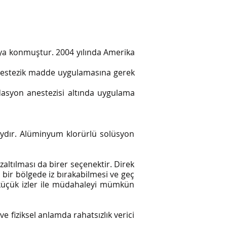
rtaya konmuştur. 2004 yılında Amerika
anestezik madde uygulamasına gerek
dasyon anestezisi altında uygulama
aydır. Alüminyum klorürlü solüsyon
azaltılması da birer seçenektir. Direk
 bir bölgede iz bırakabilmesi ve geç
 küçük izler ile müdahaleyi mümkün
e fiziksel anlamda rahatsızlık verici