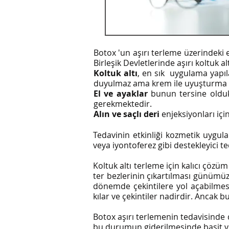
Botox 'un aşırı terleme üzerindeki e
Birleşik Devletlerinde aşırı koltuk a
Koltuk altı
, en sık uygulama yapı
duyulmaz ama krem ile uyuşturma da
El ve ayaklar
bunun tersine olduk
gerekmektedir.
Alın ve saçlı deri
enjeksiyonları iç
Tedavinin etkinliği kozmetik uygu
veya iyontoferez gibi destekleyici 
Koltuk altı terleme için kalıcı çözüm
ter bezlerinin çıkartılması günümüz
dönemde çekintilere yol açabilmes
kılar ve çekintiler nadirdir. Ancak b
Botox aşırı terlemenin tedavisinde d
bu durumun giderilmesinde basit ve 