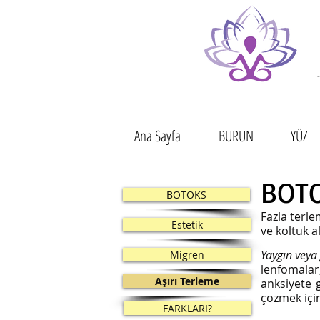
-
Ana Sayfa
BURUN
YÜZ
BOTO
BOTOKS
Fazla terlem
Estetik
ve koltuk a
Yaygın veya
Migren
lenfomalar,
Aşırı Terleme
anksiyete 
çözmek için
FARKLARI?