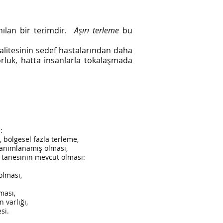
lanılan bir terimdir.
Aşırı terleme
bu
alitesinin sedef hastalarından daha
rluk, hatta insanlarla tokalaşmada
:
 bölgesel fazla terleme,
tanımlanamış olması,
 tanesinin mevcut olması:
olması,
ması,
n varlığı,
si.