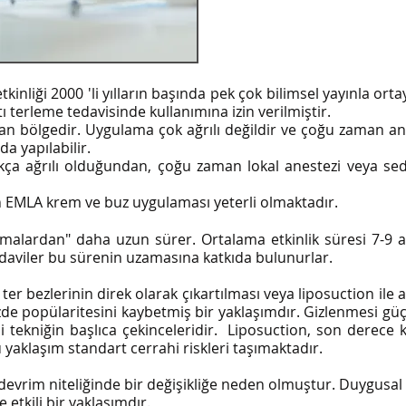
tkinliği 2000 'li yılların başında pek çok bilimsel yayınla o
ltı terleme tedavisinde kullanımına izin verilmiştir.
lan bölgedir. Uygulama çok ağrılı değildir ve çoğu zaman 
 yapılabilir.
ça ağrılı olduğundan, çoğu zaman lokal anestezi veya se
in EMLA krem ve buz uygulaması yeterli olmaktadır.
lamalardan" daha uzun sürer. Ortalama etkinlik süresi 7-9 
tedaviler bu sürenin uzamasına katkıda bulunurlar.
 ter bezlerinin direk olarak çıkartılması veya liposuction ile 
de popülaritesini kaybetmiş bir yaklaşımdır. Gizlenmesi güç
i tekniğin başlıca çekinceleridir. Liposuction, son derece
u yaklaşım standart cerrahi riskleri taşımaktadır.
evrim niteliğinde bir değişikliğe neden olmuştur. Duygusal v
etkili bir yaklaşımdır.