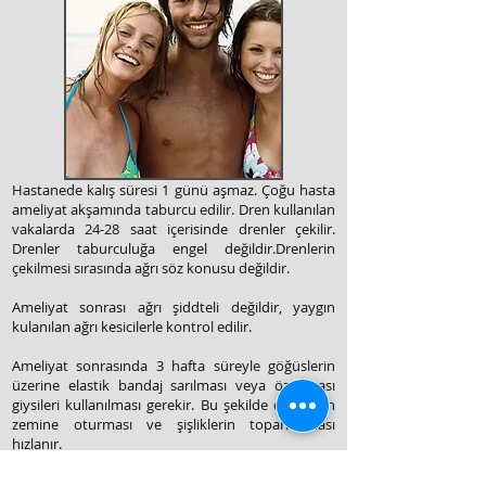
Hastanede kalış süresi 1 günü aşmaz. Çoğu hasta
ameliyat akşamında taburcu edilir. Dren kullanılan
vakalarda 24-28 saat içerisinde drenler çekilir.
Drenler taburculuğa engel değildir.Drenlerin
çekilmesi sırasında ağrı söz konusu değildir.
Ameliyat sonrası ağrı şiddteli değildir, yaygın
kulanılan ağrı kesicilerle kontrol edilir.
Ameliyat sonrasında 3 hafta süreyle göğüslerin
üzerine elastik bandaj sarılması veya özel bası
giysileri kullanılması gerekir. Bu şekilde dokuların
zemine oturması ve şişliklerin toparlanması
hızlanır.
Gündelik hayata dönüş çok hızlıdır, ama kollar ve
göğüs kasları ile yapılan egzersizler 6 hafta süreyle