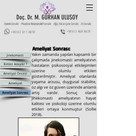
Doç. Dr. M. GÜRHAN ULUSOY
-Estetik Cerrahi -Plastik ve Rekonstrüktif Cerrahi -Ağız, Yüz ve Çene Cerrahi -El Cerrahi
+90312 468 8429
+90532 611 4878
Ameliyat Sonrası:
Yakın zamanda yapılan kapsamlı bir
Jinekomasti
çalışmada jinekomasti ameliyatının
Kimler Adaydır ?
hastaların psikososyal etkileşimleri
üzerine olumlu etkileri
Ameliyat Öncesi
gösterilmiştir. Ameliyat olanlarda
yaşama arzusu, duygusal stabilite,
Ameliyat
öz algı ve öz güven üzerinde anlamlı
artış vardır. Sonuç olarak
Ameliyat Sonrası
jinekomasti ameliyatının hayat
kalitesi ve psikoloji üzerine olumlu
etkileri ortaya konmuştur (Sollie
2018).