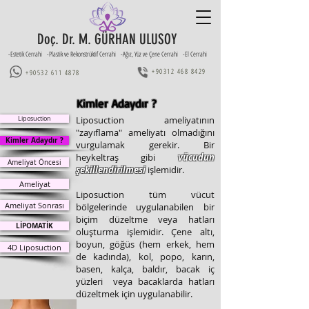
Doç. Dr. M. GÜRHAN ULUSOY
-Estetik Cerrahi -Plastik ve Rekonstrüktif Cerrahi -Ağız, Yüz ve Çene Cerrahi -El Cerrahi
+90312 468 8429
+90532 611 4878
Kimler Adaydır ?
Liposuction
Liposuction ameliyatının
"zayıflama" ameliyatı olmadığını
Kimler Adaydır ?
vurgulamak gerekir. Bir
heykeltraş gibi
vücudun
Ameliyat Öncesi
şekillendirilmesi
işlemidir.
Ameliyat
Liposuction tüm vücut
Ameliyat Sonrası
bölgelerinde uygulanabilen bir
biçim düzeltme veya hatları
LİPOMATİK
oluşturma işlemidir. Çene altı,
boyun, göğüs (hem erkek, hem
4D Liposuction
de kadında),
kol, popo, karın,
basen, kalça, baldır, bacak iç
yüzleri veya bacaklarda hatları
düzeltmek için uygulanabilir.