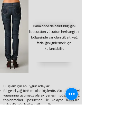
Daha önce de belirtildiği gibi
liposuction vücudun herhangi bir
bölgesinde var olan cilt altı yağ
fazlalığını gidermek için
kullanılabilir.
Bu işlem için en uygun adaylar:
Bölgesel yağ birikimi olan kişilerdir. Vücudun genel
yapısınına uyumsuz olarak yerleşim gösteren yağ
toplanmaları liposuction ile kolayca alınabilir,
daha düzgün hatlar sağlanabilir.
İdeal hasta grubu yeterli cilt gerginliğine
sahiptir.
Cilt altındaki yağın alınmasını takiben